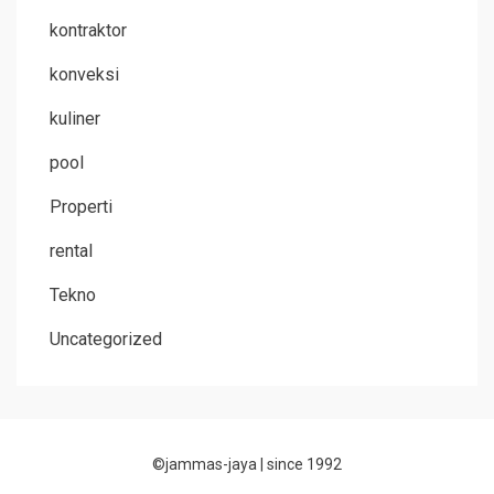
kontraktor
konveksi
kuliner
pool
Properti
rental
Tekno
Uncategorized
©jammas-jaya |
since 1992
Allium Theme by
TemplateLens
⋅
Powered by
WordPress