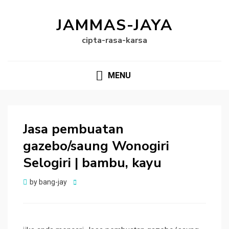
JAMMAS-JAYA
cipta-rasa-karsa
MENU
Jasa pembuatan
gazebo/saung Wonogiri
Selogiri | bambu, kayu
Posted
by
bang-jay
on