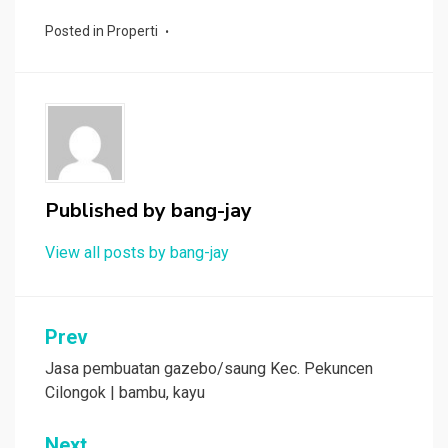
Posted in
Properti
Published by
bang-jay
View all posts by bang-jay
Post
Prev
navigation
Jasa pembuatan gazebo/saung Kec. Pekuncen
Cilongok | bambu, kayu
Next