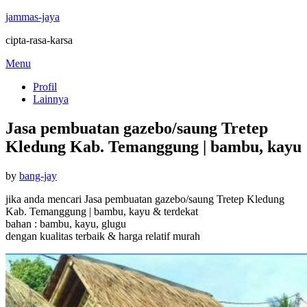
jammas-jaya
cipta-rasa-karsa
Skip
Menu
to
Profil
content
Lainnya
Jasa pembuatan gazebo/saung Tretep
Kledung Kab. Temanggung | bambu, kayu
Posted
by
bang-jay
on
jika anda mencari Jasa pembuatan gazebo/saung Tretep Kledung
Kab. Temanggung | bambu, kayu & terdekat
bahan : bambu, kayu, glugu
dengan kualitas terbaik & harga relatif murah