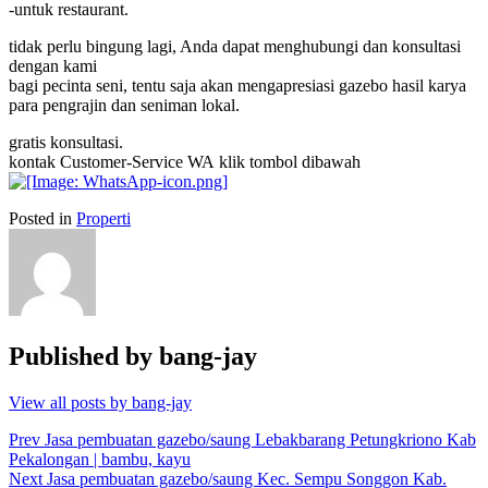
-untuk restaurant.
tidak perlu bingung lagi, Anda dapat menghubungi dan konsultasi
dengan kami
bagi pecinta seni, tentu saja akan mengapresiasi
gazebo
hasil karya
para pengrajin dan seniman lokal.
gratis konsultasi.
kontak Customer-Service WA klik tombol dibawah
Posted in
Properti
Published by
bang-jay
View all posts by bang-jay
Post
Prev
Jasa pembuatan gazebo/saung Lebakbarang Petungkriono Kab
Pekalongan | bambu, kayu
navigation
Next
Jasa pembuatan gazebo/saung Kec. Sempu Songgon Kab.