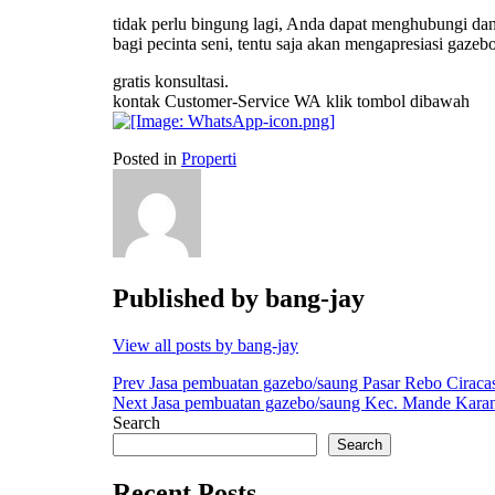
tidak perlu bingung lagi, Anda dapat menghubungi da
bagi pecinta seni, tentu saja akan mengapresiasi
gazeb
gratis konsultasi.
kontak Customer-Service WA klik tombol dibawah
Posted in
Properti
Published by
bang-jay
View all posts by bang-jay
Post
Prev
Jasa pembuatan gazebo/saung Pasar Rebo Ciracas
Next
Jasa pembuatan gazebo/saung Kec. Mande Karan
navigation
Search
Search
Recent Posts