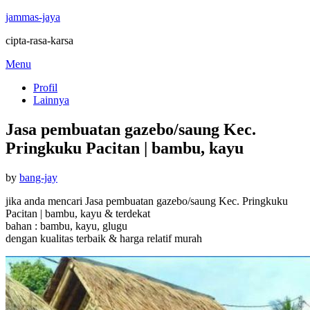
jammas-jaya
cipta-rasa-karsa
Skip
Menu
to
Profil
content
Lainnya
Jasa pembuatan gazebo/saung Kec.
Pringkuku Pacitan | bambu, kayu
Posted
by
bang-jay
on
jika anda mencari Jasa pembuatan gazebo/saung Kec. Pringkuku
Pacitan | bambu, kayu & terdekat
bahan : bambu, kayu, glugu
dengan kualitas terbaik & harga relatif murah