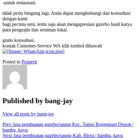
-untuk restaurant.
tidak perlu bingung lagi, Anda dapat menghubungi dan konsultasi
dengan kami
bagi pecinta seni, tentu saja akan mengapresiasi
gazebo
hasil karya
para pengrajin dan seniman lokal.
gratis konsultasi.
kontak Customer-Service WA klik tombol dibawah
Posted in
Properti
Published by
bang-jay
View all posts by bang-jay
Post
Prev
Jasa pembuatan gazebo/saung Kec. Tapos Bojongsari Depok |
bambu, kayu
navigation
Next
Jasa pembuatan gazebo/saung Kab. Blora | bambu, kayu