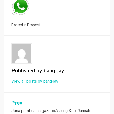
Posted in
Properti
Published by
bang-jay
View all posts by bang-jay
Post
Prev
navigation
Jasa pembuatan gazebo/saung Kec. Rancah