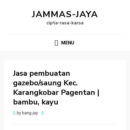
JAMMAS-JAYA
cipta-rasa-karsa
MENU
Jasa pembuatan
gazebo/saung Kec.
Karangkobar Pagentan |
bambu, kayu
Posted
by
bang-jay
on