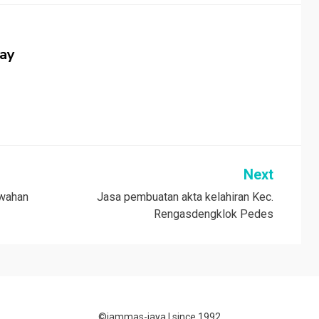
jay
Next
awahan
Jasa pembuatan akta kelahiran Kec.
Rengasdengklok Pedes
©jammas-jaya |
since 1992