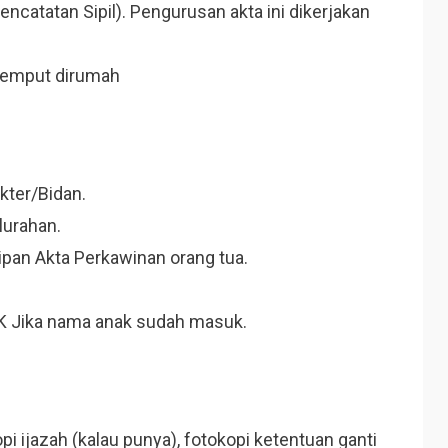
catatan Sipil). Pengurusan akta ini dikerjakan
ijemput dirumah
ter/Bidan.
lurahan.
tipan Akta Perkawinan orang tua.
 KK Jika nama anak sudah masuk.
kopi ijazah (kalau punya), fotokopi ketentuan ganti