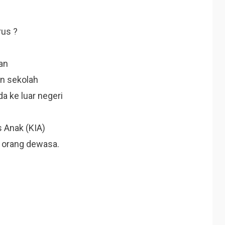
rus ?
an
an sekolah
 ke luar negeri
s Anak (KIA)
i orang dewasa.