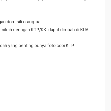
an domisili orangtua.
t nikah denagan KTP/KK dapat dirubah di KUA
udah yang penting punya foto copi KTP.