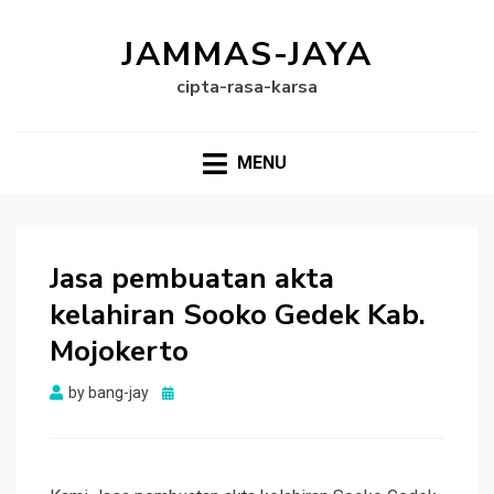
JAMMAS-JAYA
cipta-rasa-karsa
MENU
Jasa pembuatan akta
kelahiran Sooko Gedek Kab.
Mojokerto
Posted
by
bang-jay
on