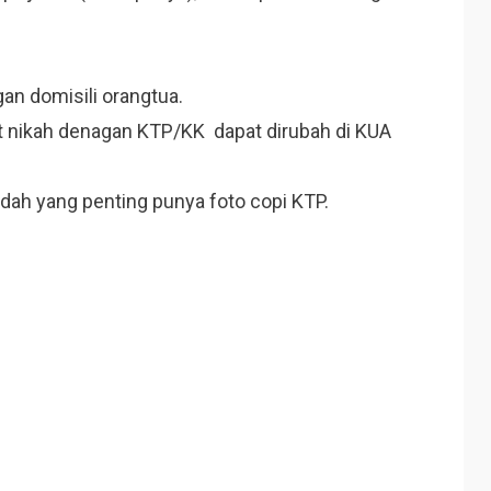
an domisili orangtua.
t nikah denagan KTP/KK dapat dirubah di KUA
udah yang penting punya foto copi KTP.