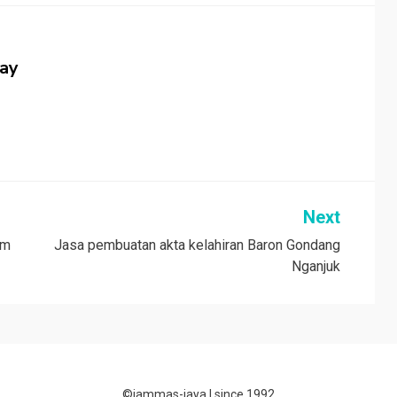
jay
Next
am
Jasa pembuatan akta kelahiran Baron Gondang
Nganjuk
©jammas-jaya |
since 1992