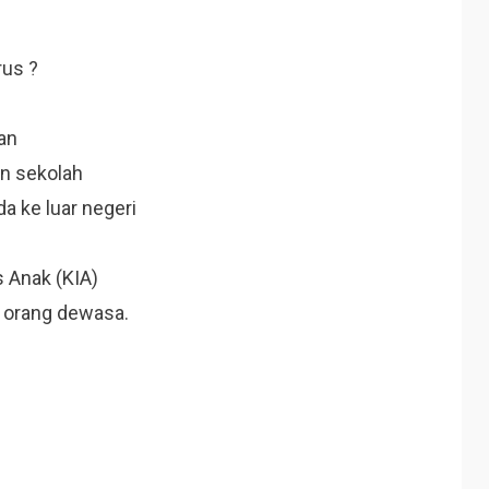
rus ?
an
an sekolah
 ke luar negeri
s Anak (KIA)
i orang dewasa.