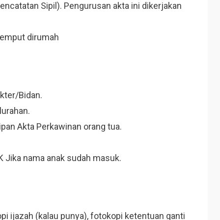
catatan Sipil). Pengurusan akta ini dikerjakan
ijemput dirumah
ter/Bidan.
lurahan.
tipan Akta Perkawinan orang tua.
 KK Jika nama anak sudah masuk.
kopi ijazah (kalau punya), fotokopi ketentuan ganti