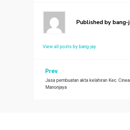
Published by
bang-
View all posts by bang-jay
Post
Prev
Jasa pembuatan akta kelahiran Kec. Cine
navigation
Manonjaya