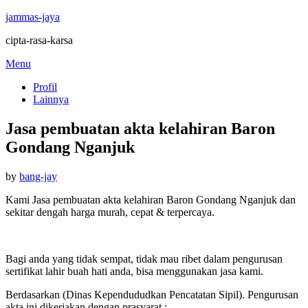
jammas-jaya
cipta-rasa-karsa
Skip
Menu
to
Profil
content
Lainnya
Jasa pembuatan akta kelahiran Baron
Gondang Nganjuk
Posted
by
bang-jay
on
Kami Jasa pembuatan akta kelahiran Baron Gondang Nganjuk dan
sekitar dengah harga murah, cepat & terpercaya.
Bagi anda yang tidak sempat, tidak mau ribet dalam pengurusan
sertifikat lahir buah hati anda, bisa menggunakan jasa kami.
Berdasarkan (Dinas Kependududkan Pencatatan Sipil). Pengurusan
akta ini dikerjakan dengan prasyarat :