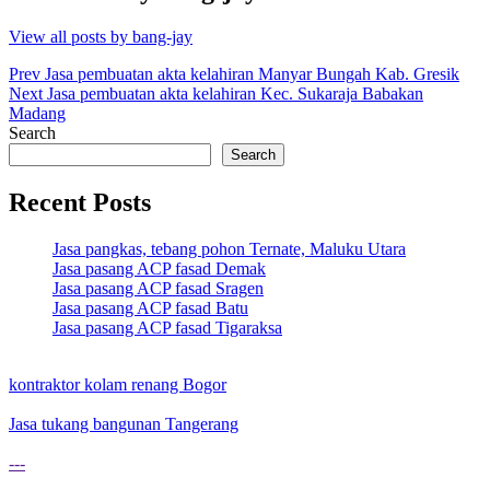
View all posts by bang-jay
Post
Prev
Jasa pembuatan akta kelahiran Manyar Bungah Kab. Gresik
Next
Jasa pembuatan akta kelahiran Kec. Sukaraja Babakan
navigation
Madang
Search
Search
Recent Posts
Jasa pangkas, tebang pohon Ternate, Maluku Utara
Jasa pasang ACP fasad Demak
Jasa pasang ACP fasad Sragen
Jasa pasang ACP fasad Batu
Jasa pasang ACP fasad Tigaraksa
kontraktor kolam renang Bogor
Jasa tukang bangunan Tangerang
---