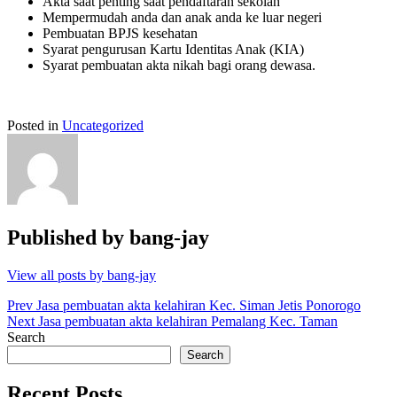
Akta saat penting saat pendaftaran sekolah
Mempermudah anda dan anak anda ke luar negeri
Pembuatan BPJS kesehatan
Syarat pengurusan Kartu Identitas Anak (KIA)
Syarat pembuatan akta nikah bagi orang dewasa.
Posted in
Uncategorized
Published by
bang-jay
View all posts by bang-jay
Post
Prev
Jasa pembuatan akta kelahiran Kec. Siman Jetis Ponorogo
Next
Jasa pembuatan akta kelahiran Pemalang Kec. Taman
navigation
Search
Search
Recent Posts