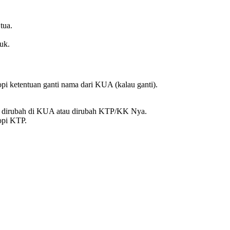
tua.
uk.
kopi ketentuan ganti nama dari KUA (kalau ganti).
t dirubah di KUA atau dirubah KTP/KK Nya.
copi KTP.