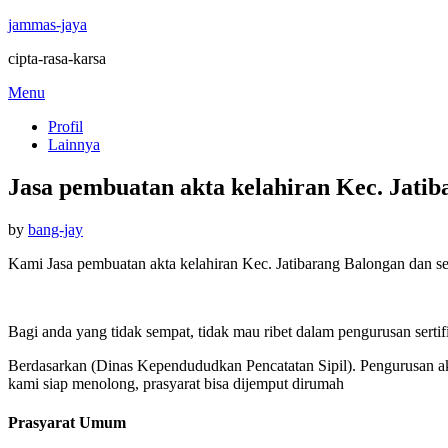
jammas-jaya
cipta-rasa-karsa
Skip
Menu
to
Profil
content
Lainnya
Jasa pembuatan akta kelahiran Kec. Jati
Posted
by
bang-jay
on
Kami Jasa pembuatan akta kelahiran Kec. Jatibarang Balongan dan se
Bagi anda yang tidak sempat, tidak mau ribet dalam pengurusan sertif
Berdasarkan (Dinas Kependududkan Pencatatan Sipil). Pengurusan akt
kami siap menolong, prasyarat bisa dijemput dirumah
Prasyarat Umum