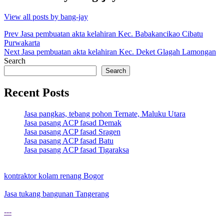
View all posts by bang-jay
Post
Prev
Jasa pembuatan akta kelahiran Kec. Babakancikao Cibatu
Purwakarta
navigation
Next
Jasa pembuatan akta kelahiran Kec. Deket Glagah Lamongan
Search
Search
Recent Posts
Jasa pangkas, tebang pohon Ternate, Maluku Utara
Jasa pasang ACP fasad Demak
Jasa pasang ACP fasad Sragen
Jasa pasang ACP fasad Batu
Jasa pasang ACP fasad Tigaraksa
kontraktor kolam renang Bogor
Jasa tukang bangunan Tangerang
---