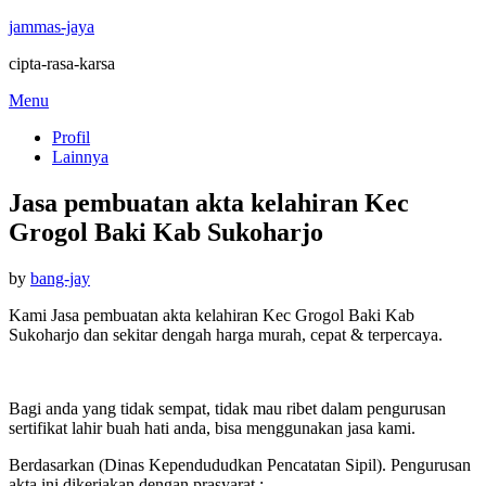
jammas-jaya
cipta-rasa-karsa
Skip
Menu
to
Profil
content
Lainnya
Jasa pembuatan akta kelahiran Kec
Grogol Baki Kab Sukoharjo
Posted
by
bang-jay
on
Kami Jasa pembuatan akta kelahiran Kec Grogol Baki Kab
Sukoharjo dan sekitar dengah harga murah, cepat & terpercaya.
Bagi anda yang tidak sempat, tidak mau ribet dalam pengurusan
sertifikat lahir buah hati anda, bisa menggunakan jasa kami.
Berdasarkan (Dinas Kependududkan Pencatatan Sipil). Pengurusan
akta ini dikerjakan dengan prasyarat :