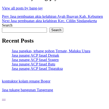
View all posts by bang-jay
Post
Prev
Jasa pembuatan akta kelahiran Ayah Buayan Kab. Kebumen
Next
Jasa pembuatan akta kelahiran Kec. Cililin Sindangkerta
navigation
Search
Search
Recent Posts
Jasa pangkas, tebang pohon Ternate, Maluku Utara
Jasa pasang ACP fasad Demak
Jasa pasang ACP fasad Sragen
Jasa pasang ACP fasad Batu
Jasa pasang ACP fasad Tigaraksa
kontraktor kolam renang Bogor
Jasa tukang bangunan Tangerang
---