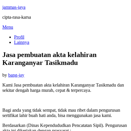
jammas-jaya
cipta-rasa-karsa
Skip
Menu
to
Profil
content
Lainnya
Jasa pembuatan akta kelahiran
Karanganyar Tasikmadu
Posted
by
bang-jay
on
Kami Jasa pembuatan akta kelahiran Karanganyar Tasikmadu dan
sekitar dengah harga murah, cepat & terpercaya.
Bagi anda yang tidak sempat, tidak mau ribet dalam pengurusan
sertifikat lahir buah hati anda, bisa menggunakan jasa kami.
Berdasarkan (Dinas Kependududkan Pencatatan Sipil). Pengurusan
akta ini dikerjakan dengan prasyarat :