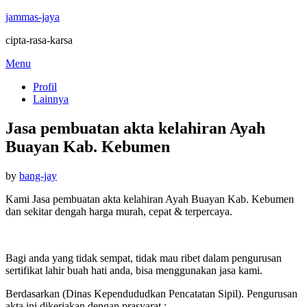
jammas-jaya
cipta-rasa-karsa
Skip
Menu
to
Profil
content
Lainnya
Jasa pembuatan akta kelahiran Ayah
Buayan Kab. Kebumen
Posted
by
bang-jay
on
Kami Jasa pembuatan akta kelahiran Ayah Buayan Kab. Kebumen
dan sekitar dengah harga murah, cepat & terpercaya.
Bagi anda yang tidak sempat, tidak mau ribet dalam pengurusan
sertifikat lahir buah hati anda, bisa menggunakan jasa kami.
Berdasarkan (Dinas Kependududkan Pencatatan Sipil). Pengurusan
akta ini dikerjakan dengan prasyarat :