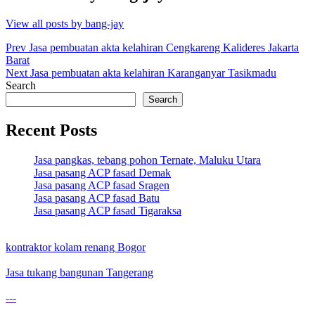
View all posts by bang-jay
Post
Prev
Jasa pembuatan akta kelahiran Cengkareng Kalideres Jakarta
Barat
navigation
Next
Jasa pembuatan akta kelahiran Karanganyar Tasikmadu
Search
Search
Recent Posts
Jasa pangkas, tebang pohon Ternate, Maluku Utara
Jasa pasang ACP fasad Demak
Jasa pasang ACP fasad Sragen
Jasa pasang ACP fasad Batu
Jasa pasang ACP fasad Tigaraksa
kontraktor kolam renang Bogor
Jasa tukang bangunan Tangerang
---