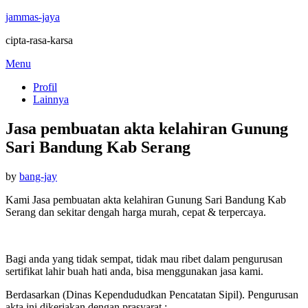
jammas-jaya
cipta-rasa-karsa
Skip
Menu
to
Profil
content
Lainnya
Jasa pembuatan akta kelahiran Gunung
Sari Bandung Kab Serang
Posted
by
bang-jay
on
Kami Jasa pembuatan akta kelahiran Gunung Sari Bandung Kab
Serang dan sekitar dengah harga murah, cepat & terpercaya.
Bagi anda yang tidak sempat, tidak mau ribet dalam pengurusan
sertifikat lahir buah hati anda, bisa menggunakan jasa kami.
Berdasarkan (Dinas Kependududkan Pencatatan Sipil). Pengurusan
akta ini dikerjakan dengan prasyarat :