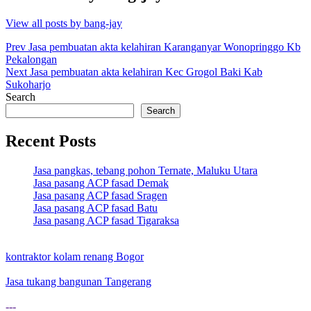
View all posts by bang-jay
Post
Prev
Jasa pembuatan akta kelahiran Karanganyar Wonopringgo Kb
Pekalongan
navigation
Next
Jasa pembuatan akta kelahiran Kec Grogol Baki Kab
Sukoharjo
Search
Search
Recent Posts
Jasa pangkas, tebang pohon Ternate, Maluku Utara
Jasa pasang ACP fasad Demak
Jasa pasang ACP fasad Sragen
Jasa pasang ACP fasad Batu
Jasa pasang ACP fasad Tigaraksa
kontraktor kolam renang Bogor
Jasa tukang bangunan Tangerang
---