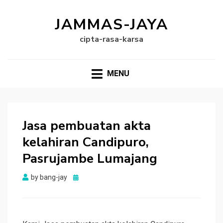
JAMMAS-JAYA
cipta-rasa-karsa
MENU
Jasa pembuatan akta
kelahiran Candipuro,
Pasrujambe Lumajang
Posted
by
bang-jay
on