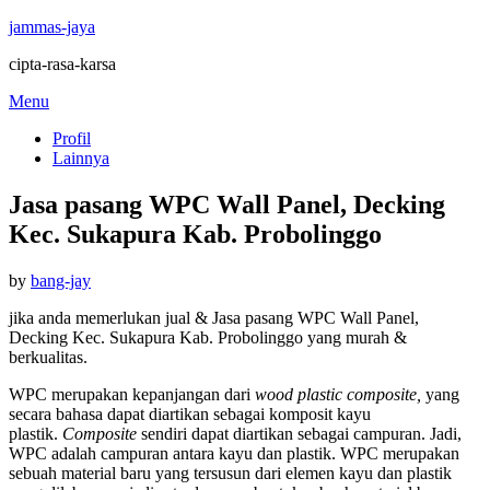
jammas-jaya
cipta-rasa-karsa
Skip
Menu
to
Profil
content
Lainnya
Jasa pasang WPC Wall Panel, Decking
Kec. Sukapura Kab. Probolinggo
Posted
by
bang-jay
on
jika anda memerlukan jual & Jasa pasang WPC Wall Panel,
Decking Kec. Sukapura Kab. Probolinggo yang murah &
berkualitas.
WPC merupakan kepanjangan dari
wood plastic composite,
yang
secara bahasa dapat diartikan sebagai komposit kayu
plastik.
Composite
sendiri dapat diartikan sebagai campuran. Jadi,
WPC adalah campuran antara kayu dan plastik. WPC merupakan
sebuah material baru yang tersusun dari elemen kayu dan plastik