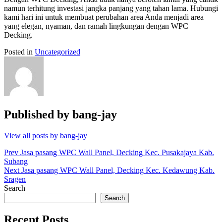
namun terhitung investasi jangka panjang yang tahan lama. Hubungi
kami hari ini untuk membuat perubahan area Anda menjadi area
yang elegan, nyaman, dan ramah lingkungan dengan WPC
Decking.
Posted in
Uncategorized
Published by
bang-jay
View all posts by bang-jay
Post
Prev
Jasa pasang WPC Wall Panel, Decking Kec. Pusakajaya Kab.
Subang
navigation
Next
Jasa pasang WPC Wall Panel, Decking Kec. Kedawung Kab.
Sragen
Search
Search
Recent Posts