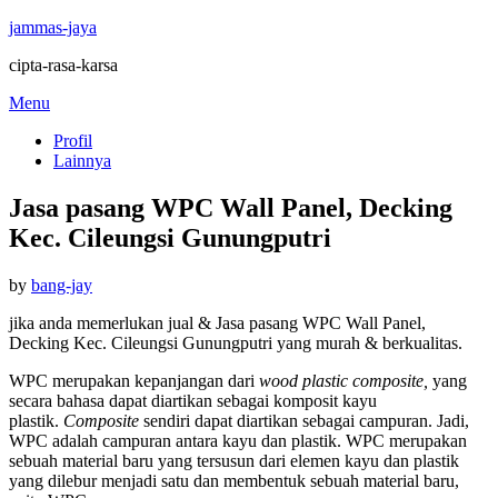
jammas-jaya
cipta-rasa-karsa
Skip
Menu
to
Profil
content
Lainnya
Jasa pasang WPC Wall Panel, Decking
Kec. Cileungsi Gunungputri
Posted
by
bang-jay
on
jika anda memerlukan jual & Jasa pasang WPC Wall Panel,
Decking Kec. Cileungsi Gunungputri yang murah & berkualitas.
WPC merupakan kepanjangan dari
wood plastic composite,
yang
secara bahasa dapat diartikan sebagai komposit kayu
plastik.
Composite
sendiri dapat diartikan sebagai campuran. Jadi,
WPC adalah campuran antara kayu dan plastik. WPC merupakan
sebuah material baru yang tersusun dari elemen kayu dan plastik
yang dilebur menjadi satu dan membentuk sebuah material baru,