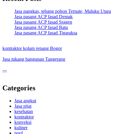
Jasa pangkas, tebang pohon Ternate, Maluku Utara
Jasa pasang ACP fasad Demak
Jasa pasang ACP fasad Sragen
Jasa pasang ACP fasad Batu
Jasa pasang ACP fasad Tigaraksa
kontraktor kolam renang Bogor
Jasa tukang bangunan Tangerang
---
Categories
Jasa angkut
Jasa pijat
kesehatan
kontraktor
konveksi
kuliner
pool