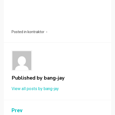
Posted in
kontraktor
Published by
bang-jay
View all posts by bang-jay
Post
Prev