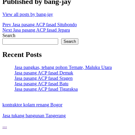
Published by
bang-jay
View all posts by bang-jay
Post
Prev
Jasa pasang ACP fasad Situbondo
Next
Jasa pasang ACP fasad Jepara
navigation
Search
Search
Recent Posts
Jasa pangkas, tebang pohon Ternate, Maluku Utara
Jasa pasang ACP fasad Demak
Jasa pasang ACP fasad Sragen
Jasa pasang ACP fasad Batu
Jasa pasang ACP fasad Tigaraksa
kontraktor kolam renang Bogor
Jasa tukang bangunan Tangerang
---