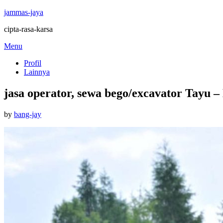
jammas-jaya
cipta-rasa-karsa
Skip
Menu
to
Profil
content
Lainnya
jasa operator, sewa bego/excavator Tayu –
Posted
by
bang-jay
on