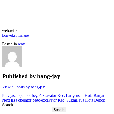
web-mitra:
konveksi malang
Posted in
rental
Published by
bang-jay
View all posts by bang-jay
Post
Prev
jasa operator bego/excavator Kec. Langensari Kota Banjar
Next
jasa operator bego/excavator Kec. Sukmajaya Kota Depok
navigation
Search
Search