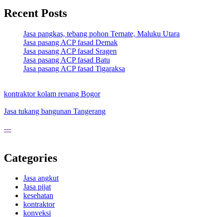
Recent Posts
Jasa pangkas, tebang pohon Ternate, Maluku Utara
Jasa pasang ACP fasad Demak
Jasa pasang ACP fasad Sragen
Jasa pasang ACP fasad Batu
Jasa pasang ACP fasad Tigaraksa
kontraktor kolam renang Bogor
Jasa tukang bangunan Tangerang
---
Categories
Jasa angkut
Jasa pijat
kesehatan
kontraktor
konveksi