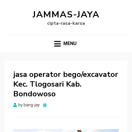
JAMMAS-JAYA
cipta-rasa-karsa
MENU
jasa operator bego/excavator
Kec. Tlogosari Kab.
Bondowoso
Posted
by
bang-jay
on