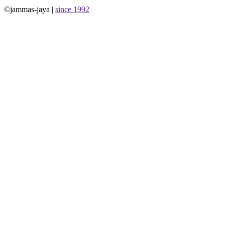
©jammas-jaya |
since 1992
Allium Theme by
TemplateLens
⋅
Powered by
WordPress