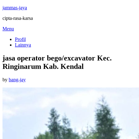
jammas-jaya
cipta-rasa-karsa
Skip
Menu
to
Profil
content
Lainnya
jasa operator bego/excavator Kec.
Ringinarum Kab. Kendal
Posted
by
bang-jay
on