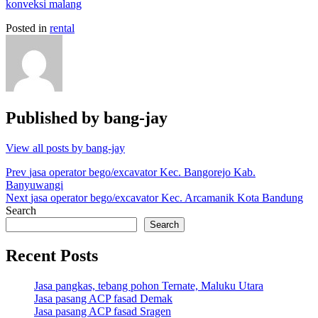
konveksi malang
Posted in
rental
Published by
bang-jay
View all posts by bang-jay
Post
Prev
jasa operator bego/excavator Kec. Bangorejo Kab.
Banyuwangi
navigation
Next
jasa operator bego/excavator Kec. Arcamanik Kota Bandung
Search
Search
Recent Posts
Jasa pangkas, tebang pohon Ternate, Maluku Utara
Jasa pasang ACP fasad Demak
Jasa pasang ACP fasad Sragen