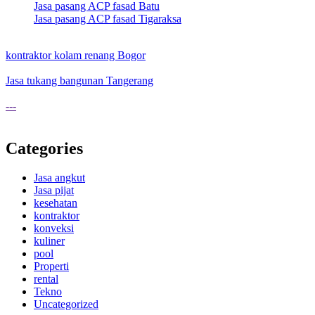
Jasa pasang ACP fasad Batu
Jasa pasang ACP fasad Tigaraksa
kontraktor kolam renang Bogor
Jasa tukang bangunan Tangerang
---
Categories
Jasa angkut
Jasa pijat
kesehatan
kontraktor
konveksi
kuliner
pool
Properti
rental
Tekno
Uncategorized