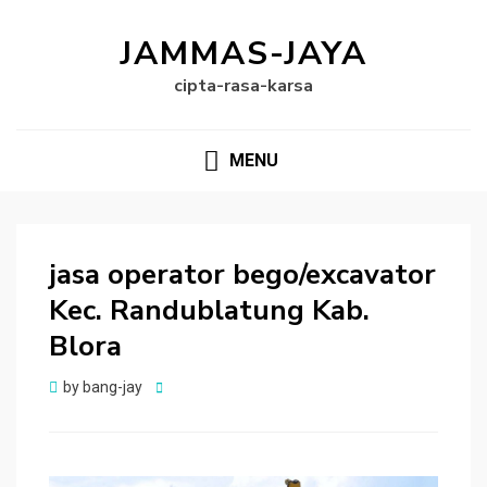
JAMMAS-JAYA
cipta-rasa-karsa
MENU
jasa operator bego/excavator
Kec. Randublatung Kab.
Blora
Posted
by
bang-jay
on