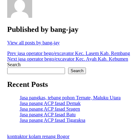
Published by
bang-jay
View all posts by bang-jay
Post
Prev
jasa operator bego/excavator Kec. Lasem Kab. Rembang
Next
jasa operator bego/excavator Kec. Ayah Kab. Kebumen
navigation
Search
Search
Recent Posts
Jasa pangkas, tebang pohon Ternate, Maluku Utara
Jasa pasang ACP fasad Demak
Jasa pasang ACP fasad Sragen
Jasa pasang ACP fasad Batu
Jasa pasang ACP fasad Tigaraksa
kontraktor kolam renang Bogor