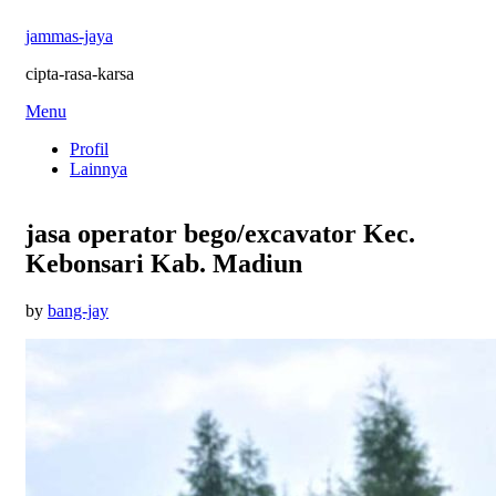
jammas-jaya
cipta-rasa-karsa
Skip
Menu
to
Profil
content
Lainnya
jasa operator bego/excavator Kec.
Kebonsari Kab. Madiun
Posted
by
bang-jay
on