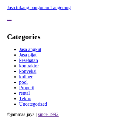
Jasa tukang bangunan Tangerang
---
Categories
Jasa angkut
Jasa pijat
kesehatan
kontraktor
konveksi
kuliner
pool
Properti
rental
Tekno
Uncategorized
©jammas-jaya |
since 1992
Allium Theme by
TemplateLens
⋅
Powered by
WordPress