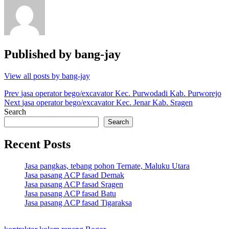
Published by
bang-jay
View all posts by bang-jay
Post
Prev
jasa operator bego/excavator Kec. Purwodadi Kab. Purworejo
Next
jasa operator bego/excavator Kec. Jenar Kab. Sragen
navigation
Search
Search
Recent Posts
Jasa pangkas, tebang pohon Ternate, Maluku Utara
Jasa pasang ACP fasad Demak
Jasa pasang ACP fasad Sragen
Jasa pasang ACP fasad Batu
Jasa pasang ACP fasad Tigaraksa