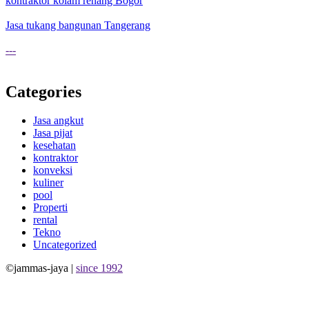
kontraktor kolam renang Bogor
Jasa tukang bangunan Tangerang
---
Categories
Jasa angkut
Jasa pijat
kesehatan
kontraktor
konveksi
kuliner
pool
Properti
rental
Tekno
Uncategorized
©jammas-jaya |
since 1992
Allium Theme by
TemplateLens
⋅
Powered by
WordPress