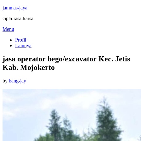
jammas-jaya
cipta-rasa-karsa
Skip
Menu
to
Profil
content
Lainnya
jasa operator bego/excavator Kec. Jetis
Kab. Mojokerto
Posted
by
bang-jay
on