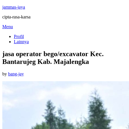
jammas-jaya
cipta-rasa-karsa
Skip
Menu
to
Profil
content
Lainnya
jasa operator bego/excavator Kec.
Bantarujeg Kab. Majalengka
Posted
by
bang-jay
on