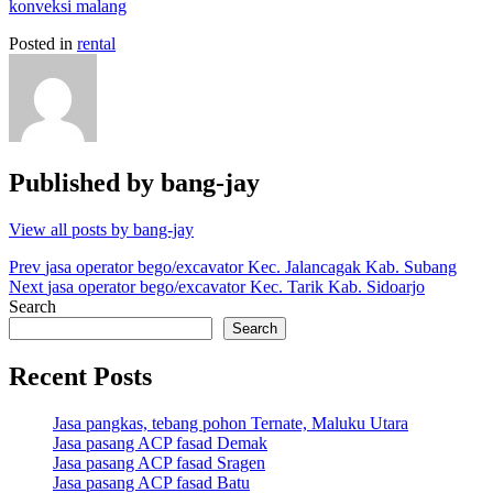
konveksi malang
Posted in
rental
Published by
bang-jay
View all posts by bang-jay
Post
Prev
jasa operator bego/excavator Kec. Jalancagak Kab. Subang
Next
jasa operator bego/excavator Kec. Tarik Kab. Sidoarjo
navigation
Search
Search
Recent Posts
Jasa pangkas, tebang pohon Ternate, Maluku Utara
Jasa pasang ACP fasad Demak
Jasa pasang ACP fasad Sragen
Jasa pasang ACP fasad Batu