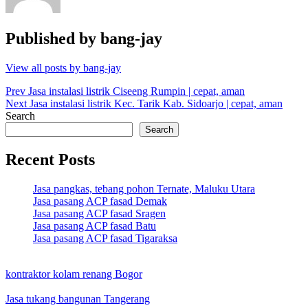
Published by
bang-jay
View all posts by bang-jay
Post
Prev
Jasa instalasi listrik Ciseeng Rumpin | cepat, aman
Next
Jasa instalasi listrik Kec. Tarik Kab. Sidoarjo | cepat, aman
navigation
Search
Search
Recent Posts
Jasa pangkas, tebang pohon Ternate, Maluku Utara
Jasa pasang ACP fasad Demak
Jasa pasang ACP fasad Sragen
Jasa pasang ACP fasad Batu
Jasa pasang ACP fasad Tigaraksa
kontraktor kolam renang Bogor
Jasa tukang bangunan Tangerang