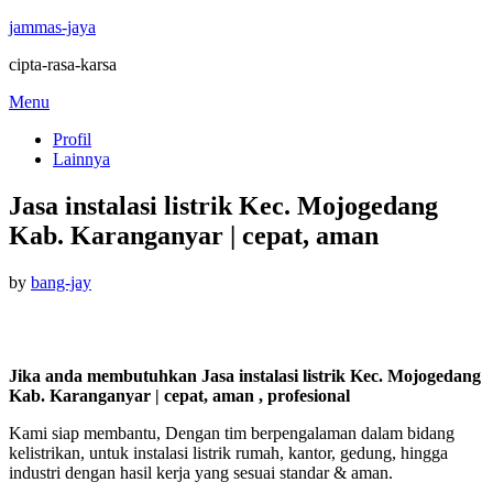
jammas-jaya
cipta-rasa-karsa
Skip
Menu
to
Profil
content
Lainnya
Jasa instalasi listrik Kec. Mojogedang
Kab. Karanganyar | cepat, aman
Posted
by
bang-jay
on
Jika anda membutuhkan Jasa instalasi listrik Kec. Mojogedang
Kab. Karanganyar | cepat, aman , profesional
Kami siap membantu, Dengan tim berpengalaman dalam bidang
kelistrikan, untuk instalasi listrik rumah, kantor, gedung, hingga
industri dengan hasil kerja yang sesuai standar & aman.