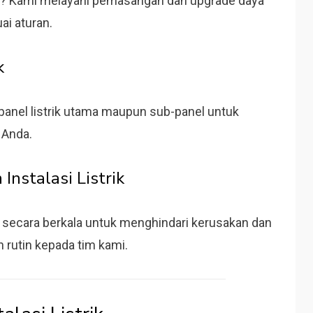
ik? Kami melayani pemasangan dan upgrade daya
ai aturan.
k
nel listrik utama maupun sub-panel untuk
 Anda.
Instalasi Listrik
wat secara berkala untuk menghindari kerusakan dan
 rutin kepada tim kami.