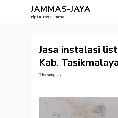
JAMMAS-JAYA
cipta-rasa-karsa
Jasa instalasi lis
Kab. Tasikmalaya
Posted
by
bang-jay
on