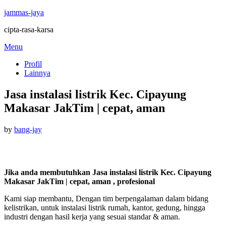
jammas-jaya
cipta-rasa-karsa
Skip
Menu
to
Profil
content
Lainnya
Jasa instalasi listrik Kec. Cipayung
Makasar JakTim | cepat, aman
Posted
by
bang-jay
on
Jika anda membutuhkan Jasa instalasi listrik Kec. Cipayung
Makasar JakTim | cepat, aman , profesional
Kami siap membantu, Dengan tim berpengalaman dalam bidang
kelistrikan, untuk instalasi listrik rumah, kantor, gedung, hingga
industri dengan hasil kerja yang sesuai standar & aman.