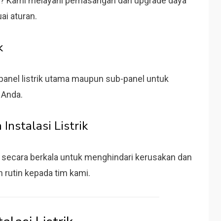
ik? Kami melayani pemasangan dan upgrade daya
ai aturan.
k
nel listrik utama maupun sub-panel untuk
 Anda.
Instalasi Listrik
wat secara berkala untuk menghindari kerusakan dan
 rutin kepada tim kami.