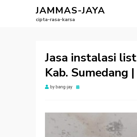
JAMMAS-JAYA
cipta-rasa-karsa
Jasa instalasi li
Kab. Sumedang |
Posted
by
bang-jay
on