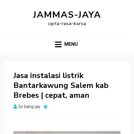
JAMMAS-JAYA
cipta-rasa-karsa
MENU
Jasa instalasi listrik
Bantarkawung Salem kab
Brebes | cepat, aman
Posted
by
bang-jay
on