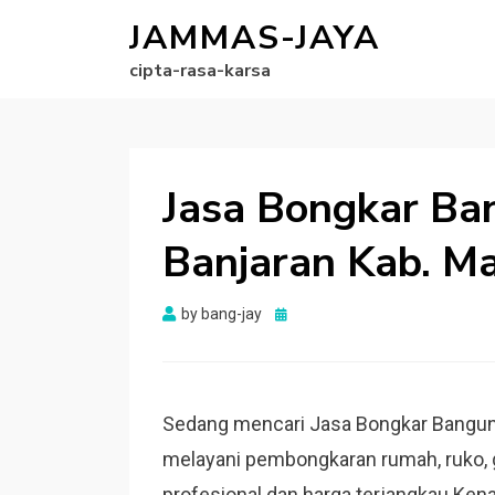
JAMMAS-JAYA
cipta-rasa-karsa
Jasa Bongkar Ba
Banjaran Kab. M
Posted
by
bang-jay
on
Sedang mencari Jasa Bongkar Bangun
melayani pembongkaran rumah, ruko, 
profesional dan harga terjangkau.Ken