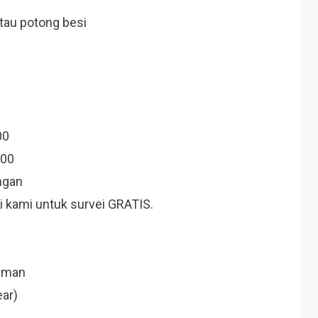
tau potong besi
00
000
ngan
i kami untuk survei GRATIS.
laman
ear)