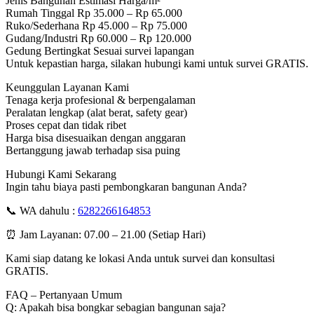
Jenis Bangunan Estimasi Harga/m²
Rumah Tinggal Rp 35.000 – Rp 65.000
Ruko/Sederhana Rp 45.000 – Rp 75.000
Gudang/Industri Rp 60.000 – Rp 120.000
Gedung Bertingkat Sesuai survei lapangan
Untuk kepastian harga, silakan hubungi kami untuk survei GRATIS.
Keunggulan Layanan Kami
Tenaga kerja profesional & berpengalaman
Peralatan lengkap (alat berat, safety gear)
Proses cepat dan tidak ribet
Harga bisa disesuaikan dengan anggaran
Bertanggung jawab terhadap sisa puing
Hubungi Kami Sekarang
Ingin tahu biaya pasti pembongkaran bangunan Anda?
📞 WA dahulu :
6282266164853
⏰ Jam Layanan: 07.00 – 21.00 (Setiap Hari)
Kami siap datang ke lokasi Anda untuk survei dan konsultasi
GRATIS.
FAQ – Pertanyaan Umum
Q: Apakah bisa bongkar sebagian bangunan saja?