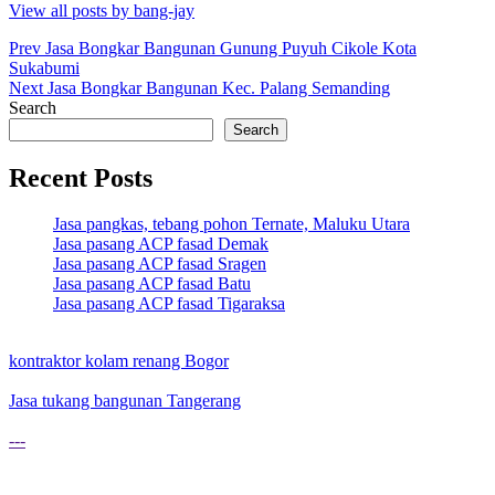
View all posts by bang-jay
Post
Prev
Jasa Bongkar Bangunan Gunung Puyuh Cikole Kota
Sukabumi
navigation
Next
Jasa Bongkar Bangunan Kec. Palang Semanding
Search
Search
Recent Posts
Jasa pangkas, tebang pohon Ternate, Maluku Utara
Jasa pasang ACP fasad Demak
Jasa pasang ACP fasad Sragen
Jasa pasang ACP fasad Batu
Jasa pasang ACP fasad Tigaraksa
kontraktor kolam renang Bogor
Jasa tukang bangunan Tangerang
---