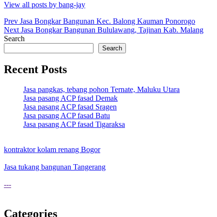
View all posts by bang-jay
Post
Prev
Jasa Bongkar Bangunan Kec. Balong Kauman Ponorogo
Next
Jasa Bongkar Bangunan Bululawang, Tajinan Kab. Malang
navigation
Search
Search
Recent Posts
Jasa pangkas, tebang pohon Ternate, Maluku Utara
Jasa pasang ACP fasad Demak
Jasa pasang ACP fasad Sragen
Jasa pasang ACP fasad Batu
Jasa pasang ACP fasad Tigaraksa
kontraktor kolam renang Bogor
Jasa tukang bangunan Tangerang
---
Categories