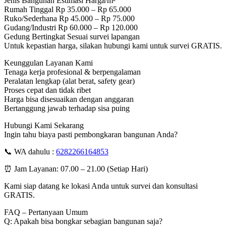
Jenis Bangunan Estimasi Harga/m²
Rumah Tinggal Rp 35.000 – Rp 65.000
Ruko/Sederhana Rp 45.000 – Rp 75.000
Gudang/Industri Rp 60.000 – Rp 120.000
Gedung Bertingkat Sesuai survei lapangan
Untuk kepastian harga, silakan hubungi kami untuk survei GRATIS.
Keunggulan Layanan Kami
Tenaga kerja profesional & berpengalaman
Peralatan lengkap (alat berat, safety gear)
Proses cepat dan tidak ribet
Harga bisa disesuaikan dengan anggaran
Bertanggung jawab terhadap sisa puing
Hubungi Kami Sekarang
Ingin tahu biaya pasti pembongkaran bangunan Anda?
📞 WA dahulu :
6282266164853
⏰ Jam Layanan: 07.00 – 21.00 (Setiap Hari)
Kami siap datang ke lokasi Anda untuk survei dan konsultasi
GRATIS.
FAQ – Pertanyaan Umum
Q: Apakah bisa bongkar sebagian bangunan saja?