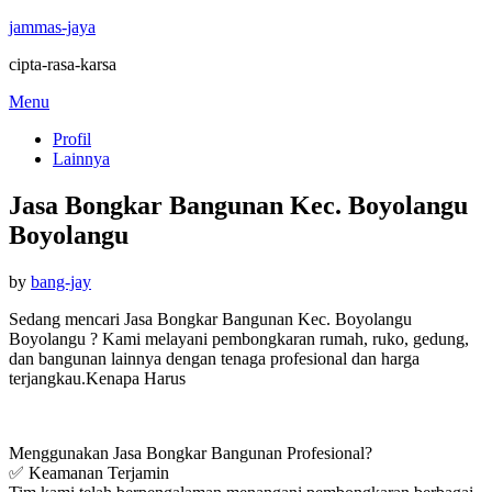
jammas-jaya
cipta-rasa-karsa
Skip
Menu
to
Profil
content
Lainnya
Jasa Bongkar Bangunan Kec. Boyolangu
Boyolangu
Posted
by
bang-jay
on
Sedang mencari Jasa Bongkar Bangunan Kec. Boyolangu
Boyolangu ? Kami melayani pembongkaran rumah, ruko, gedung,
dan bangunan lainnya dengan tenaga profesional dan harga
terjangkau.Kenapa Harus
Menggunakan Jasa Bongkar Bangunan Profesional?
✅ Keamanan Terjamin