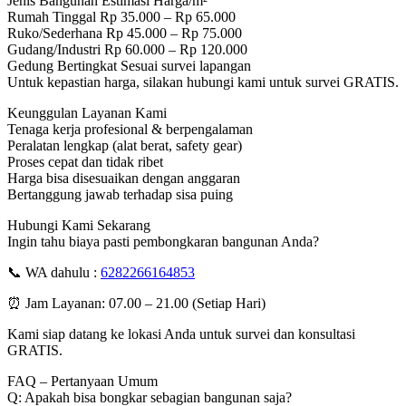
Jenis Bangunan Estimasi Harga/m²
Rumah Tinggal Rp 35.000 – Rp 65.000
Ruko/Sederhana Rp 45.000 – Rp 75.000
Gudang/Industri Rp 60.000 – Rp 120.000
Gedung Bertingkat Sesuai survei lapangan
Untuk kepastian harga, silakan hubungi kami untuk survei GRATIS.
Keunggulan Layanan Kami
Tenaga kerja profesional & berpengalaman
Peralatan lengkap (alat berat, safety gear)
Proses cepat dan tidak ribet
Harga bisa disesuaikan dengan anggaran
Bertanggung jawab terhadap sisa puing
Hubungi Kami Sekarang
Ingin tahu biaya pasti pembongkaran bangunan Anda?
📞 WA dahulu :
6282266164853
⏰ Jam Layanan: 07.00 – 21.00 (Setiap Hari)
Kami siap datang ke lokasi Anda untuk survei dan konsultasi
GRATIS.
FAQ – Pertanyaan Umum
Q: Apakah bisa bongkar sebagian bangunan saja?