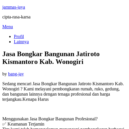
jammas-jaya
cipta-rasa-karsa
Skip
Menu
to
Profil
content
Lainnya
Jasa Bongkar Bangunan Jatiroto
Kismantoro Kab. Wonogiri
Posted
by
bang-jay
on
Sedang mencari Jasa Bongkar Bangunan Jatiroto Kismantoro Kab.
Wonogiri ? Kami melayani pembongkaran rumah, ruko, gedung,
dan bangunan lainnya dengan tenaga profesional dan harga
terjangkau.Kenapa Harus
Menggunakan Jasa Bongkar Bangunan Profesional?
✅ Keamanan Terjamin