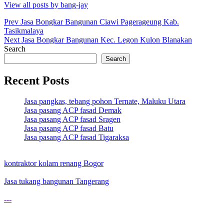
View all posts by bang-jay
Post
Prev
Jasa Bongkar Bangunan Ciawi Pagerageung Kab.
Tasikmalaya
navigation
Next
Jasa Bongkar Bangunan Kec. Legon Kulon Blanakan
Search
Search
Recent Posts
Jasa pangkas, tebang pohon Ternate, Maluku Utara
Jasa pasang ACP fasad Demak
Jasa pasang ACP fasad Sragen
Jasa pasang ACP fasad Batu
Jasa pasang ACP fasad Tigaraksa
kontraktor kolam renang Bogor
Jasa tukang bangunan Tangerang
---