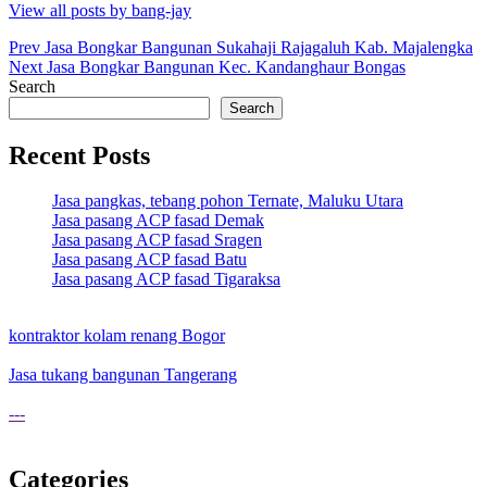
View all posts by bang-jay
Post
Prev
Jasa Bongkar Bangunan Sukahaji Rajagaluh Kab. Majalengka
Next
Jasa Bongkar Bangunan Kec. Kandanghaur Bongas
navigation
Search
Search
Recent Posts
Jasa pangkas, tebang pohon Ternate, Maluku Utara
Jasa pasang ACP fasad Demak
Jasa pasang ACP fasad Sragen
Jasa pasang ACP fasad Batu
Jasa pasang ACP fasad Tigaraksa
kontraktor kolam renang Bogor
Jasa tukang bangunan Tangerang
---
Categories