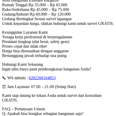
Jenis Bangunan Estimasi Harga/m²
Rumah Tinggal Rp 35.000 – Rp 65.000
Ruko/Sederhana Rp 45.000 – Rp 75.000
Gudang/Industri Rp 60.000 – Rp 120.000
Gedung Bertingkat Sesuai survei lapangan
Untuk kepastian harga, silakan hubungi kami untuk survei GRATIS.
Keunggulan Layanan Kami
Tenaga kerja profesional & berpengalaman
Peralatan lengkap (alat berat, safety gear)
Proses cepat dan tidak ribet
Harga bisa disesuaikan dengan anggaran
Bertanggung jawab terhadap sisa puing
Hubungi Kami Sekarang
Ingin tahu biaya pasti pembongkaran bangunan Anda?
📞 WA dahulu :
6282266164853
⏰ Jam Layanan: 07.00 – 21.00 (Setiap Hari)
Kami siap datang ke lokasi Anda untuk survei dan konsultasi
GRATIS.
FAQ – Pertanyaan Umum
Q: Apakah bisa bongkar sebagian bangunan saja?