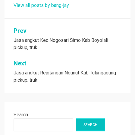
View all posts by bang-jay
Post
Prev
navigation
Jasa angkut Kec Nogosari Simo Kab Boyolali
pickup, truk
Next
Jasa angkut Rejotangan Ngunut Kab Tulungagung
pickup, truk
Search
SEARCH