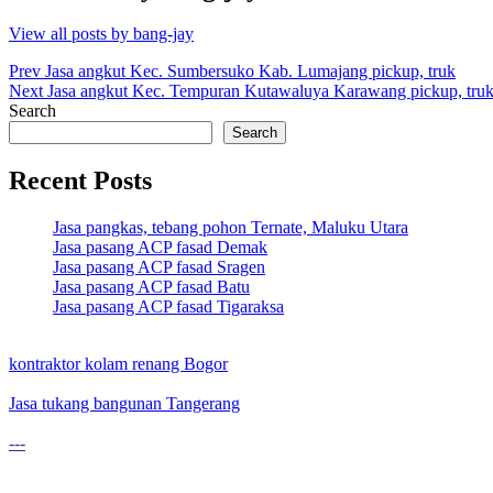
View all posts by bang-jay
Post
Prev
Jasa angkut Kec. Sumbersuko Kab. Lumajang pickup, truk
Next
Jasa angkut Kec. Tempuran Kutawaluya Karawang pickup, tru
navigation
Search
Search
Recent Posts
Jasa pangkas, tebang pohon Ternate, Maluku Utara
Jasa pasang ACP fasad Demak
Jasa pasang ACP fasad Sragen
Jasa pasang ACP fasad Batu
Jasa pasang ACP fasad Tigaraksa
kontraktor kolam renang Bogor
Jasa tukang bangunan Tangerang
---