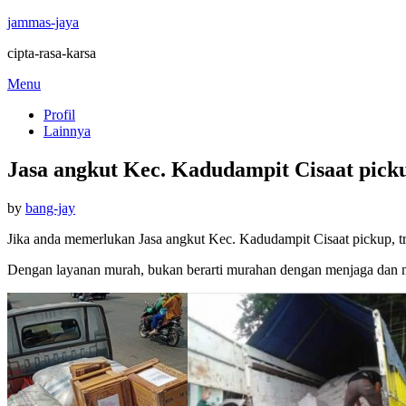
jammas-jaya
cipta-rasa-karsa
Skip
Menu
to
Profil
content
Lainnya
Jasa angkut Kec. Kadudampit Cisaat picku
Posted
by
bang-jay
on
Jika anda memerlukan Jasa angkut Kec. Kadudampit Cisaat pickup, tr
Dengan layanan murah, bukan berarti murahan dengan menjaga dan 