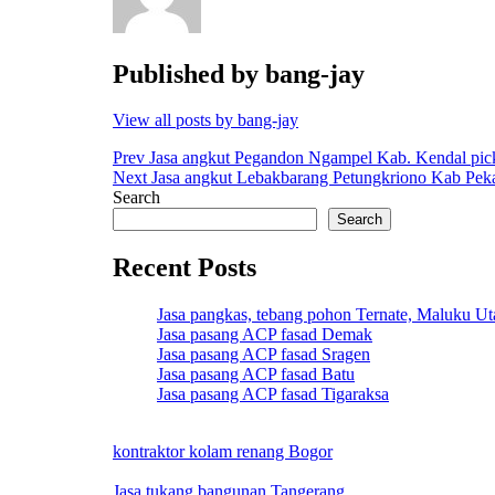
Published by
bang-jay
View all posts by bang-jay
Post
Prev
Jasa angkut Pegandon Ngampel Kab. Kendal pick
Next
Jasa angkut Lebakbarang Petungkriono Kab Peka
navigation
Search
Search
Recent Posts
Jasa pangkas, tebang pohon Ternate, Maluku Ut
Jasa pasang ACP fasad Demak
Jasa pasang ACP fasad Sragen
Jasa pasang ACP fasad Batu
Jasa pasang ACP fasad Tigaraksa
kontraktor kolam renang Bogor
Jasa tukang bangunan Tangerang