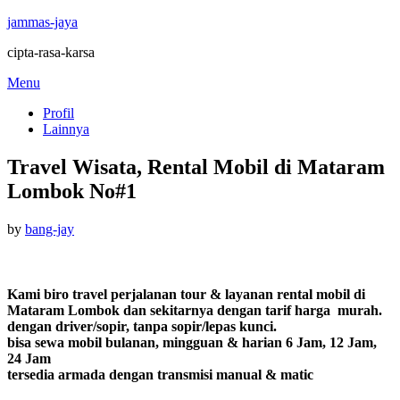
jammas-jaya
cipta-rasa-karsa
Skip
Menu
to
Profil
content
Lainnya
Travel Wisata, Rental Mobil di Mataram
Lombok No#1
Posted
by
bang-jay
on
Kami biro travel perjalanan tour & layanan rental mobil di
Mataram Lombok dan sekitarnya dengan tarif harga murah.
dengan driver/sopir, tanpa sopir/lepas kunci.
bisa sewa mobil bulanan, mingguan & harian 6 Jam, 12 Jam,
24 Jam
tersedia armada dengan transmisi manual & matic