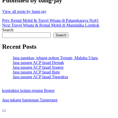
Published by
bang-jay
View all posts by bang-jay
Post
Prev
Rental Mobil & Travel Wisata di Palangkaraya No#1
Next
Travel Wisata & Rental Mobil di Mandalika Lombok
navigation
Search
Search
Recent Posts
Jasa pangkas, tebang pohon Ternate, Maluku Utara
Jasa pasang ACP fasad Demak
Jasa pasang ACP fasad Sragen
Jasa pasang ACP fasad Batu
Jasa pasang ACP fasad Tigaraksa
kontraktor kolam renang Bogor
Jasa tukang bangunan Tangerang
---