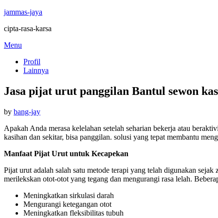
jammas-jaya
cipta-rasa-karsa
Skip
Menu
to
Profil
content
Lainnya
Jasa pijat urut panggilan Bantul sewon ka
Posted
by
bang-jay
on
Apakah Anda merasa kelelahan setelah seharian bekerja atau berakt
kasihan dan sekitar, bisa panggilan. solusi yang tepat membantu me
Manfaat Pijat Urut untuk Kecapekan
Pijat urut adalah salah satu metode terapi yang telah digunakan sej
merilekskan otot-otot yang tegang dan mengurangi rasa lelah. Beberap
Meningkatkan sirkulasi darah
Mengurangi ketegangan otot
Meningkatkan fleksibilitas tubuh