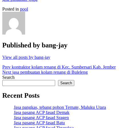
Posted in
pool
Published by
bang-jay
View all posts by bang-jay
Post
Prev
kontraktor kolam renang di Kec. Sumbersari Kab. Jember
Next
jasa pembuatan kolam renang di Buleleng
navigation
Search
Search
Recent Posts
Jasa pangkas, tebang pohon Ternate, Maluku Utara
Jasa pasang ACP fasad Demak
Jasa pasang ACP fasad Sragen
Jasa pasang ACP fasad Batu
Jasa pasang ACP fasad Tigaraksa