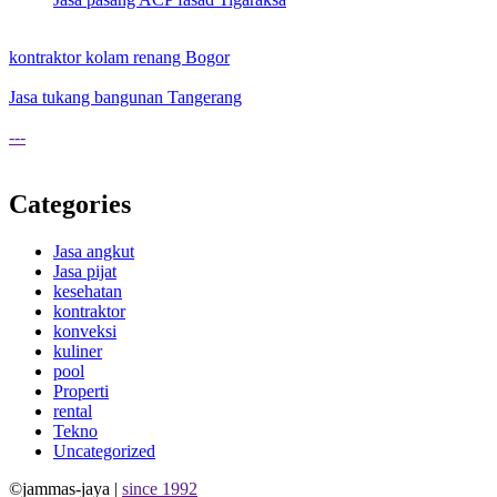
kontraktor kolam renang Bogor
Jasa tukang bangunan Tangerang
---
Categories
Jasa angkut
Jasa pijat
kesehatan
kontraktor
konveksi
kuliner
pool
Properti
rental
Tekno
Uncategorized
©jammas-jaya |
since 1992