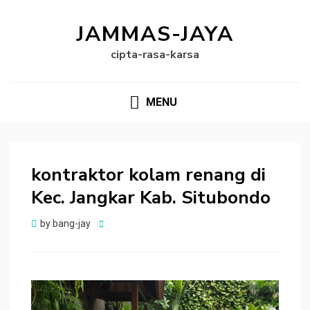
JAMMAS-JAYA
cipta-rasa-karsa
MENU
kontraktor kolam renang di
Kec. Jangkar Kab. Situbondo
Posted
by
bang-jay
on