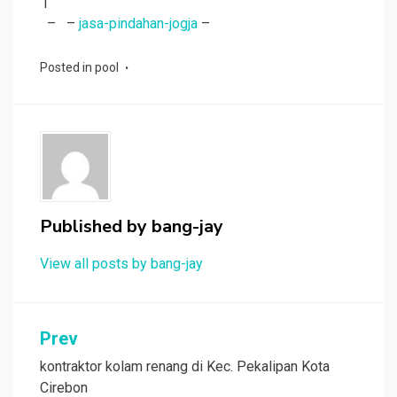
|
– –
jasa-pindahan-jogja
–
Posted in
pool
Published by
bang-jay
View all posts by bang-jay
Post
Prev
navigation
kontraktor kolam renang di Kec. Pekalipan Kota
Cirebon