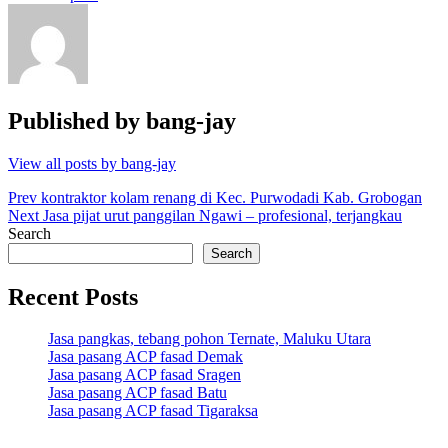
Published by
bang-jay
View all posts by bang-jay
Post
Prev
kontraktor kolam renang di Kec. Purwodadi Kab. Grobogan
Next
Jasa pijat urut panggilan Ngawi – profesional, terjangkau
navigation
Search
Search
Recent Posts
Jasa pangkas, tebang pohon Ternate, Maluku Utara
Jasa pasang ACP fasad Demak
Jasa pasang ACP fasad Sragen
Jasa pasang ACP fasad Batu
Jasa pasang ACP fasad Tigaraksa