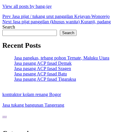
View all posts by bang-jay
Post
Prev
Jasa pijat / tukang urut panggilan Kejayan-Wonorejo
Next
Jasa pijat panggilan (khusus wanita) Kuranji, padang
navigation
Search
Search
Recent Posts
Jasa pangkas, tebang pohon Ternate, Maluku Utara
Jasa pasang ACP fasad Demak
Jasa pasang ACP fasad Sragen
Jasa pasang ACP fasad Batu
Jasa pasang ACP fasad Tigaraksa
kontraktor kolam renang Bogor
Jasa tukang bangunan Tangerang
---