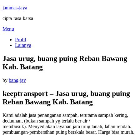
jammas-jaya
cipta-rasa-karsa
Skip
Menu
to
Profil
content
Lainnya
Jasa urug, buang puing Reban Bawang
Kab. Batang
Posted
by
bang-jay
on
keeptransport – Jasa urug, buang puing
Reban Bawang Kab. Batang
Kami adalah jasa penanganan sampah, terutama sampah kering,
dedaunan, (bukan sampah yg terlalu ber air /
membusuk).
Menyediakan layanan jara urug tanah, lahan rendah.
pembuangan-pembersihan puing berskala besar.
Harga bisa murah.