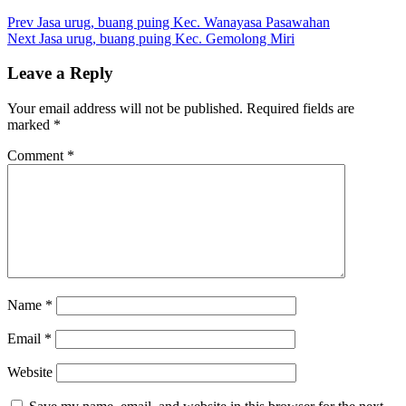
Post
Prev
Jasa urug, buang puing Kec. Wanayasa Pasawahan
Next
Jasa urug, buang puing Kec. Gemolong Miri
navigation
Leave a Reply
Your email address will not be published.
Required fields are
marked
*
Comment
*
Name
*
Email
*
Website