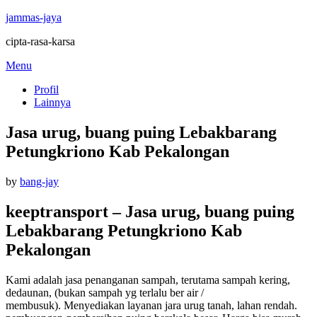
jammas-jaya
cipta-rasa-karsa
Skip
Menu
to
Profil
content
Lainnya
Jasa urug, buang puing Lebakbarang
Petungkriono Kab Pekalongan
Posted
by
bang-jay
on
keeptransport – Jasa urug, buang puing
Lebakbarang Petungkriono Kab
Pekalongan
Kami adalah jasa penanganan sampah, terutama sampah kering,
dedaunan, (bukan sampah yg terlalu ber air /
membusuk).
Menyediakan layanan jara urug tanah, lahan rendah.