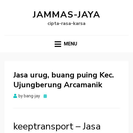
JAMMAS-JAYA
cipta-rasa-karsa
MENU
Jasa urug, buang puing Kec.
Ujungberung Arcamanik
Posted
by
bang-jay
on
keeptransport – Jasa