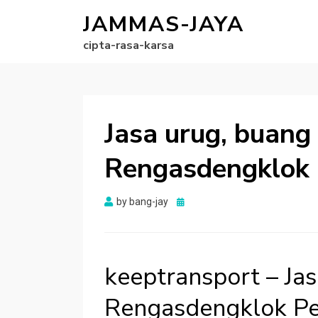
JAMMAS-JAYA
cipta-rasa-karsa
Jasa urug, buang 
Rengasdengklok
Posted
by
bang-jay
on
keeptransport – Jas
Rengasdengklok P