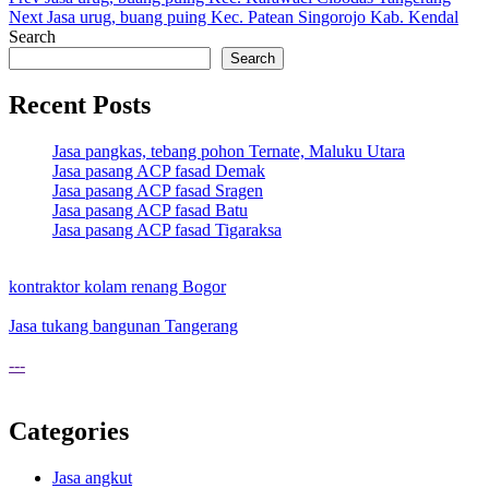
Post
Next
Jasa urug, buang puing Kec. Patean Singorojo Kab. Kendal
navigation
Search
Search
Recent Posts
Jasa pangkas, tebang pohon Ternate, Maluku Utara
Jasa pasang ACP fasad Demak
Jasa pasang ACP fasad Sragen
Jasa pasang ACP fasad Batu
Jasa pasang ACP fasad Tigaraksa
kontraktor kolam renang Bogor
Jasa tukang bangunan Tangerang
---
Categories
Jasa angkut