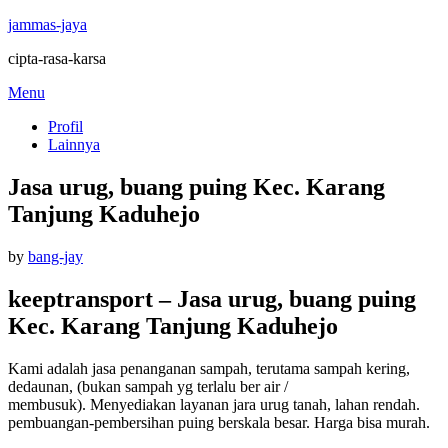
jammas-jaya
cipta-rasa-karsa
Skip
Menu
to
Profil
content
Lainnya
Jasa urug, buang puing Kec. Karang
Tanjung Kaduhejo
Posted
by
bang-jay
on
keeptransport – Jasa urug, buang puing
Kec. Karang Tanjung Kaduhejo
Kami adalah jasa penanganan sampah, terutama sampah kering,
dedaunan, (bukan sampah yg terlalu ber air /
membusuk).
Menyediakan layanan jara urug tanah, lahan rendah.
pembuangan-pembersihan puing berskala besar.
Harga bisa murah.